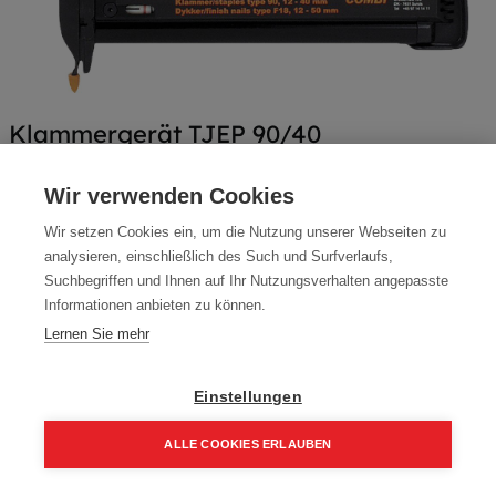
Klammergerät TJEP 90/40
Artikelnummer:
K9050B
Wir verwenden Cookies
Typ: K9050B 90/40
Wir setzen Cookies ein, um die Nutzung unserer Webseiten zu
242,74
€
analysieren, einschließlich des Such und Surfverlaufs,
Suchbegriffen und Ihnen auf Ihr Nutzungsverhalten angepasste
291,29 € inkl. Mwst
Informationen anbieten zu können.
242,74 € / Stk.
Lernen Sie mehr
Einstellungen
In den Einkaufskorb
ALLE COOKIES ERLAUBEN
Home
Suchen
Kategorie
Aufträge
Account