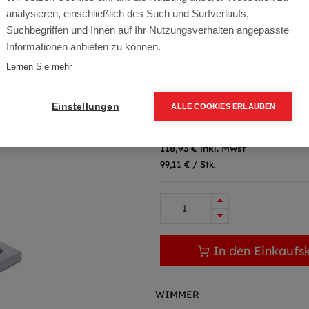
analysieren, einschließlich des Such und Surfverlaufs,
Artikelnummer:
ISB260
Suchbegriffen und Ihnen auf Ihr Nutzungsverhalten angepasste
Informationen anbieten zu können.
H=260mm,Platte 180x180,
Lernen Sie mehr
Typ: ISB 260
Farbe: Zink - Nickel
Einstellungen
ALLE COOKIES ERLAUBEN
99,11
€
116,60
€
(15% O
118,93 € inkl. Mwst
99,11 € / Stk.
In den Einkaufs
WIMMER