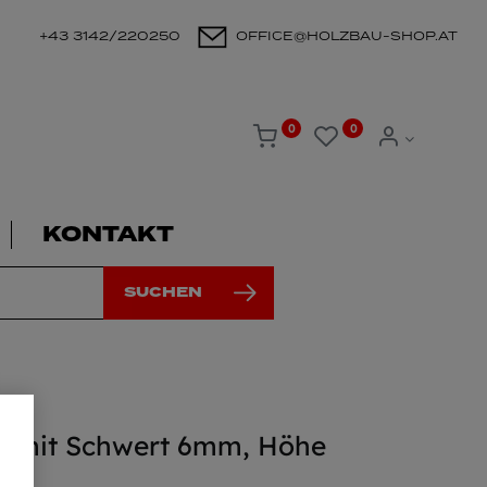
+43 3142/220250
OFFICE@HOLZBAU-SHOP.AT
0
0
KONTAKT
SUCHEN
0 mit Schwert 6mm, Höhe
kel