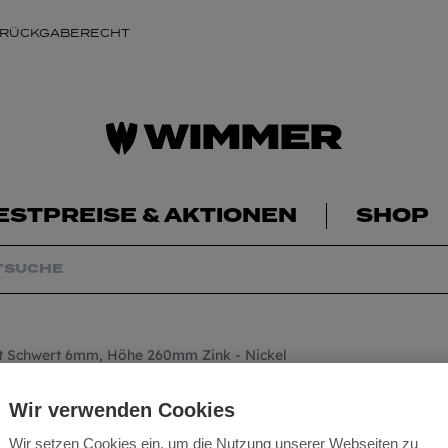
 RÜCKGABERECHT
ESTPREISE & AKTIONEN
SHOP
t Schwert 6mm, Höhe 260mm Zink - Nickel
Stützenfuß ISB26
Wir verwenden Cookies
260mm Zink - Nic
Wir setzen Cookies ein, um die Nutzung unserer Webseiten zu