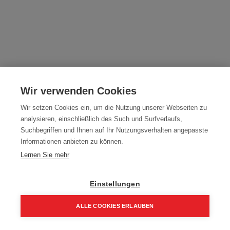
Hammertacker
Wir verwenden Cookies
Artikelnummer:
HT-10B
Wir setzen Cookies ein, um die Nutzung unserer Webseiten zu
passende Klammern 10mm lang, 11mm breit
analysieren, einschließlich des Such und Surfverlaufs,
Typ: HT-10B
Suchbegriffen und Ihnen auf Ihr Nutzungsverhalten angepasste
Informationen anbieten zu können.
35,78
€
47,70
€
Lernen Sie mehr
42,93 € inkl. Mwst
35,78 € / Stk.
Einstellungen
ALLE COOKIES ERLAUBEN
Home
Suchen
Kategorie
Aufträge
Account