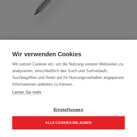
Holzbau Spanplattenschrauben 4 - 5mm
Wir verwenden Cookies
Torx, verzinkt, ETA geprüft
Wir setzen Cookies ein, um die Nutzung unserer Webseiten zu
Artikelnummer:
71000-4040
analysieren, einschließlich des Such und Surfverlaufs,
Suchbegriffen und Ihnen auf Ihr Nutzungsverhalten angepasste
ETA-17/0803
Informationen anbieten zu können.
Packung (500 Stück)
Lernen Sie mehr
17,57
€
25,10
€
Einstellungen
21,08 € inkl. Mwst
3,51 € / 100 Stk.
ALLE COOKIES ERLAUBEN
Home
Suchen
Kategorie
Aufträge
Account
Größe