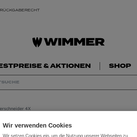
 RÜCKGABERECHT
ESTPREISE & AKTIONEN
SHOP
rschneider 4X
HM Hammerbohre
Wir verwenden Cookies
Vierschneider 4X
Wir setzen Cookies ein, um die Nutzung unserer Webseiten zu