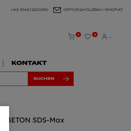
+43 3142/220250
OFFICE@HOLZBAU-SHOP.AT
0
0
KONTAKT
SUCHEN
r BETON SDS-Max