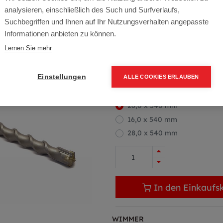
analysieren, einschließlich des Such und Surfverlaufs,
Artikelnummer:
00035-260540
Suchbegriffen und Ihnen auf Ihr Nutzungsverhalten angepasste
Informationen anbieten zu können.
17,49
€
23,32
€
(25% OF
Lernen Sie mehr
20,99 € inkl. Mwst
17,49 € / Stk.
Einstellungen
ALLE COOKIES ERLAUBEN
Größe
26,0 x 540 mm
16,0 x 540 mm
28,0 x 540 mm
In den Einkaufs
WIMMER