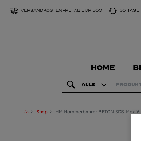
VERSANDKOSTENFREI AB EUR 500
30 TAGE
HOME
B
ALLE
Shop
HM Hammerbohrer BETON SDS-Max Vie