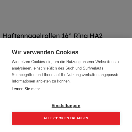
Haftennagelrollen 16° Ring HA2
Artikelnummer:
HK16R-HA2-2535
Wir verwenden Cookies
konisch 16°
Wir setzen Cookies ein, um die Nutzung unserer Webseiten zu
Farbe: HA2
analysieren, einschließlich des Such und Surfverlaufs,
Suchbegriffen und Ihnen auf Ihr Nutzungsverhalten angepasste
Packung (3.600 Stück)
Informationen anbieten zu können.
173,88
€
Lernen Sie mehr
248,40
€
208,66 € inkl. Mwst
Einstellungen
48,30 € / 1000 Stk.
ALLE COOKIES ERLAUBEN
Home
Suchen
Kategorie
Aufträge
Account