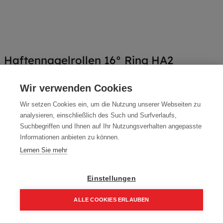
Haftennagelrollen 16° Ring HA2
Artikelnummer:
HK16R-HA2-2525
Wir verwenden Cookies
konisch 16°
Wir setzen Cookies ein, um die Nutzung unserer Webseiten zu
Farbe: HA2
analysieren, einschließlich des Such und Surfverlaufs,
Suchbegriffen und Ihnen auf Ihr Nutzungsverhalten angepasste
Packung (3.600 Stück)
Informationen anbieten zu können.
144,90
€
Lernen Sie mehr
207,00
€
173,88 € inkl. Mwst
Einstellungen
40,25 € / 1000 Stk.
ALLE COOKIES ERLAUBEN
Home
Suchen
Kategorie
Aufträge
Account