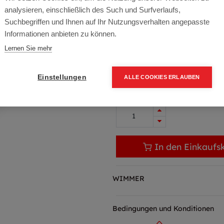
analysieren, einschließlich des Such und Surfverlaufs,
Artikelnummer:
70076-ZNNI-2
Suchbegriffen und Ihnen auf Ihr Nutzungsverhalten angepasste
Informationen anbieten zu können.
2000 mm Zink - Nickel
Lernen Sie mehr
42,29
€
60,42
€
(30% O
50,75 € inkl. Mwst
Einstellungen
ALLE COOKIES ERLAUBEN
42,29 € / Stk.
In den Einkaufs
WIMMER
Bedingungen und Konditionen