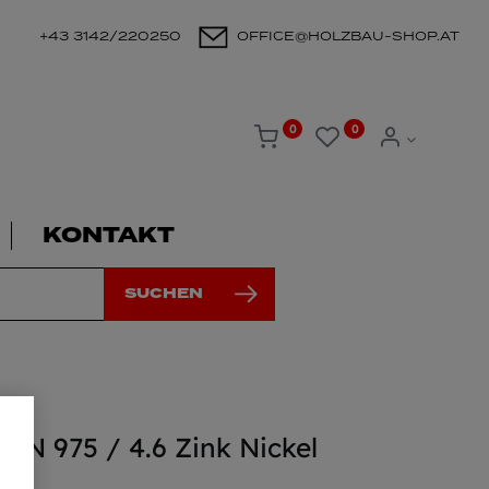
+43 3142/220250
OFFICE@HOLZBAU-SHOP.AT
0
0
KONTAKT
SUCHEN
N 975 / 4.6 Zink Nickel
0mm