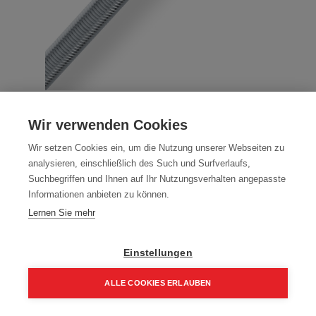
Gewindestangen DIN 975 / 4.6
Wir verwenden Cookies
Galvanisch Verzinkt M10 - M16 x
Wir setzen Cookies ein, um die Nutzung unserer Webseiten zu
1000mm
analysieren, einschließlich des Such und Surfverlaufs,
Suchbegriffen und Ihnen auf Ihr Nutzungsverhalten angepasste
Artikelnummer:
70019-10
Informationen anbieten zu können.
1000 mm
Lernen Sie mehr
Packung (25 Stück)
Einstellungen
46,38
€
66,25
€
55,65 € inkl. Mwst
ALLE COOKIES ERLAUBEN
1,86 € / Stk.
Home
Suchen
Kategorie
Aufträge
Account