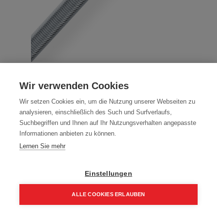
Gewindestangen DIN 975 / 4.6
Wir verwenden Cookies
Galvanisch Verzinkt 2000mm
Wir setzen Cookies ein, um die Nutzung unserer Webseiten zu
Artikelnummer:
70076-16
analysieren, einschließlich des Such und Surfverlaufs,
Suchbegriffen und Ihnen auf Ihr Nutzungsverhalten angepasste
2000 mm verzinkt
Informationen anbieten zu können.
Packung (10 Stück)
Lernen Sie mehr
69,72
€
99,60
€
Einstellungen
83,66 € inkl. Mwst
6,97 € / Stk.
ALLE COOKIES ERLAUBEN
Home
Suchen
Kategorie
Aufträge
Account
Größe