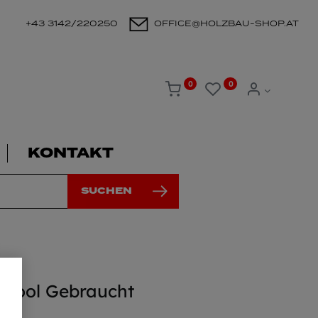
+43 3142/220250
OFFICE@HOLZBAU-SHOP.AT
0
0
KONTAKT
SUCHEN
stool Gebraucht