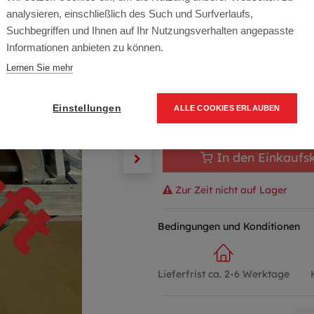
Artikelnummer:
Gebraucht-000
analysieren, einschließlich des Such und Surfverlaufs,
1.200,00
€
Suchbegriffen und Ihnen auf Ihr Nutzungsverhalten angepasste
Informationen anbieten zu können.
1.440,00 € inkl. Mwst
Lernen Sie mehr
1.200,00 € / Stk.
Einstellungen
ALLE COOKIES ERLAUBEN
In den Einkaufs
Zur Zeit nicht auf Lager
Bedingungen und Konditionen
Lieferfrist ca. 2-6 Werktage