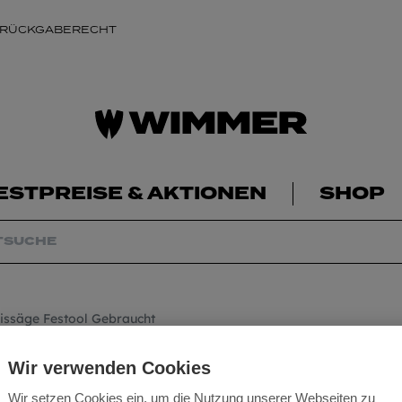
 RÜCKGABERECHT
ESTPREISE & AKTIONEN
SHOP
issäge Festool Gebraucht
Handkreissäge Fe
Wir verwenden Cookies
Wir setzen Cookies ein, um die Nutzung unserer Webseiten zu