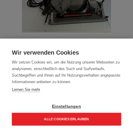
Ringkreissäge HolzHer RKS2140
Gebraucht
Wir verwenden Cookies
Artikelnummer:
Gebraucht-0005
Wir setzen Cookies ein, um die Nutzung unserer Webseiten zu
analysieren, einschließlich des Such und Surfverlaufs,
450,00
€
Suchbegriffen und Ihnen auf Ihr Nutzungsverhalten angepasste
Informationen anbieten zu können.
540,00 € inkl. Mwst
Lernen Sie mehr
450,00 € / Stk.
Einstellungen
ALLE COOKIES ERLAUBEN
In den Einkaufskorb
Home
Suchen
Kategorie
Aufträge
Account