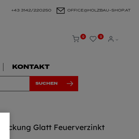
+43 3142/220250
OFFICE@HOLZBAU-SHOP.AT
0
0
KONTAKT
SUCHEN
lpackung Glatt Feuerverzinkt