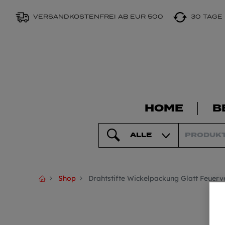
VERSANDKOSTENFREI AB EUR 500
30 TAGE
HOME
B
ALLE
Shop
Drahtstifte Wickelpackung Glatt Feuerv