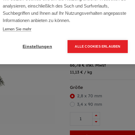
Artikelnummer:
NL-FE-2870
analysieren, einschließlich des Such und Surfverlaufs,
Wickelpackung zu 5kg per Pac
Suchbegriffen und Ihnen auf Ihr Nutzungsverhalten angepasste
Informationen anbieten zu können.
Typ: Drahtstifte
Lernen Sie mehr
Farbe: FE
Packung (5 kg)
Einstellungen
ALLE COOKIES ERLAUBEN
55,65
€
79,50
€
(30% O
66,78 € inkl. Mwst
11,13 € / kg
Größe
2,8 x 70 mm
3,4 x 90 mm