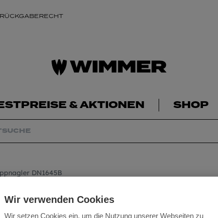
 RÜCKGABERECHT
ESTPREISE & AKTIONEN
SHOP
ppnagler DN1645B
Dachpappnagler 
Wir verwenden Cookies
Wir setzen Cookies ein, um die Nutzung unserer Webseiten zu