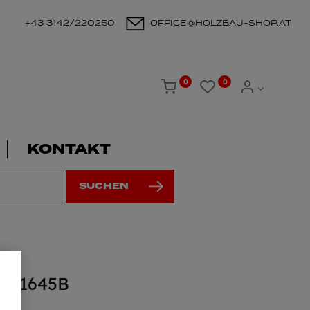
+43 3142/220250
OFFICE@HOLZBAU-SHOP.AT
0
0
KONTAKT
SUCHEN
DN1645B