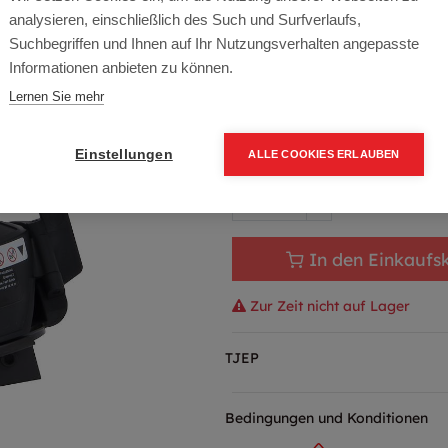
Artikelnummer:
DN1645B
analysieren, einschließlich des Such und Surfverlaufs,
16-45 mm
Suchbegriffen und Ihnen auf Ihr Nutzungsverhalten angepasste
Informationen anbieten zu können.
413,40
€
Lernen Sie mehr
496,08 € inkl. Mwst
413,40 € / Stk.
Einstellungen
ALLE COOKIES ERLAUBEN
In den Einkaufs
Zur Zeit nicht auf Lager
TJEP
Bedingungen und Konditionen