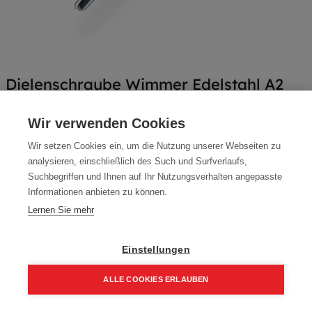
Dielenschraube Wimmer Edelstahl A2
TX
Wir verwenden Cookies
Artikelnummer:
70070-5050
Wir setzen Cookies ein, um die Nutzung unserer Webseiten zu
Packung (200 Stück)
analysieren, einschließlich des Such und Surfverlaufs,
Suchbegriffen und Ihnen auf Ihr Nutzungsverhalten angepasste
14,69
€
20,98
€
Informationen anbieten zu können.
17,62 € inkl. Mwst
Lernen Sie mehr
7,34 € / 100 Stk.
Einstellungen
Größe
5,0 x 50 mm
ALLE COOKIES ERLAUBEN
3,2 x 40 mm
Home
Suchen
Kategorie
Aufträge
Account