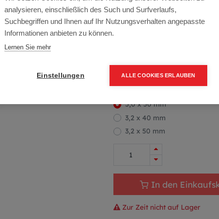
Artikelnummer:
70070-5050
analysieren, einschließlich des Such und Surfverlaufs,
Packung (200 Stück)
Suchbegriffen und Ihnen auf Ihr Nutzungsverhalten angepasste
Informationen anbieten zu können.
14,69
€
20,98
€
(30% O
Lernen Sie mehr
17,62 € inkl. Mwst
7,34 € / 100 Stk.
Einstellungen
ALLE COOKIES ERLAUBEN
Größe
5,0 x 50 mm
3,2 x 40 mm
3,2 x 50 mm
In den Einkaufs
Zur Zeit nicht auf Lager