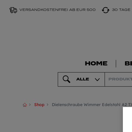
VERSANDKOSTENFREI AB EUR 500
30 TAGE
HOME
B
ALLE
Shop
Dielenschraube Wimmer Edelstahl A2 T