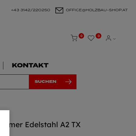
+43 3142/220250
OFFICE@HOLZBAU-SHOP.AT
0
0
KONTAKT
SUCHEN
immer Edelstahl A2 TX