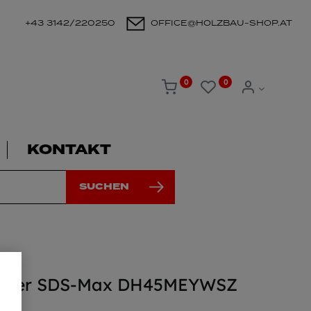
+43 3142/220250
OFFICE@HOLZBAU-SHOP.AT
0
0
KONTAKT
SUCHEN
mmer SDS-Max DH45MEYWSZ