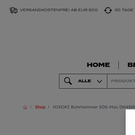
VERSANDKOSTENFREI AB EUR 500
30 TAGE
HOME
B
ALLE
Shop
HIKOKI Bohrhammer SDS-Max DH45