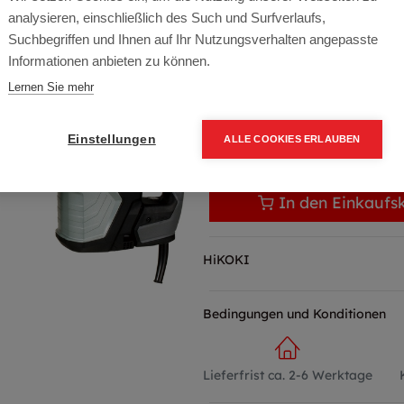
Artikelnummer:
DH45MEYWSZ
analysieren, einschließlich des Such und Surfverlaufs,
1.024,00
€
Suchbegriffen und Ihnen auf Ihr Nutzungsverhalten angepasste
Informationen anbieten zu können.
1.228,80 € inkl. Mwst
Lernen Sie mehr
1.024,00 € / Stk.
Einstellungen
ALLE COOKIES ERLAUBEN
In den Einkaufs
HiKOKI
Bedingungen und Konditionen
Lieferfrist ca. 2-6 Werktage