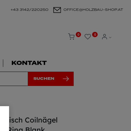
+43 3142/220250
OFFICE@HOLZBAU-SHOP.AT
0
0
KONTAKT
SUCHEN
Konisch Coilnägel
° Ring Blank