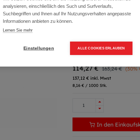
analysieren, einschließlich des Such und Surfverlaufs,
Artikelnummer:
CC16R-2140
Suchbegriffen und Ihnen auf Ihr Nutzungsverhalten angepasste
Informationen anbieten zu können.
Mini konisch 16°, Ring, Blank
Lernen Sie mehr
Farbe: HBK
Übergebinde: 504000
Einstellungen
ALLE COOKIES ERLAUBEN
Packung (14.000 Stück)
114,27
€
163,24
€
(30% 
137,12 € inkl. Mwst
8,16 € / 1000 Stk.
In den Einkaufs