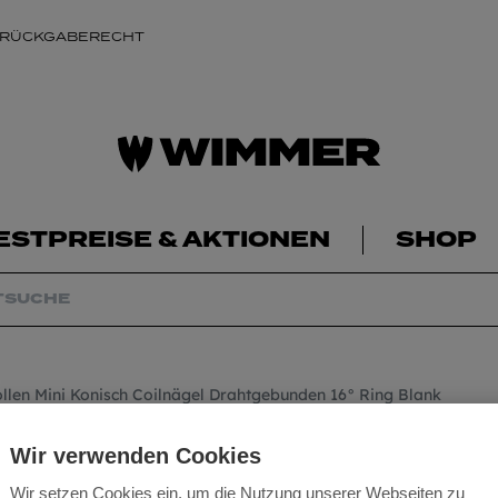
 RÜCKGABERECHT
ESTPREISE & AKTIONEN
SHOP
llen Mini Konisch Coilnägel Drahtgebunden 16° Ring Blank
Nagelrollen Mini 
Wir verwenden Cookies
Drahtgebunden 16
Wir setzen Cookies ein, um die Nutzung unserer Webseiten zu