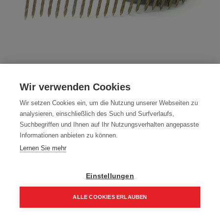
Nagelrollen Coilnägel Drahtgebunden
Wir verwenden Cookies
16° Schraub Galv. Verzinkt
Wir setzen Cookies ein, um die Nutzung unserer Webseiten zu
Artikelnummer:
C16S-HGA-3190
analysieren, einschließlich des Such und Surfverlaufs,
Suchbegriffen und Ihnen auf Ihr Nutzungsverhalten angepasste
Zertifiziert EN14592:2009
Informationen anbieten zu können.
Farbe: HBK
Lernen Sie mehr
Übergebinde: 108000
Einstellungen
Packung (3.600 Stück)
ALLE COOKIES ERLAUBEN
101,51
€
145,01
€
Home
Suchen
Kategorie
Aufträge
Account
121,81 € inkl. Mwst