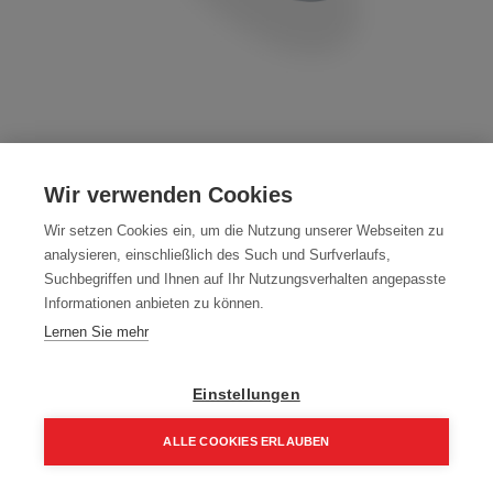
Beilagscheiben DIN 440R
Wir verwenden Cookies
Artikelnummer:
70031-10
Wir setzen Cookies ein, um die Nutzung unserer Webseiten zu
Galvanisch Verzinkt DIN 440R
analysieren, einschließlich des Such und Surfverlaufs,
Packung (200 Stück)
Suchbegriffen und Ihnen auf Ihr Nutzungsverhalten angepasste
Informationen anbieten zu können.
46,30
€
66,14
€
Lernen Sie mehr
55,56 € inkl. Mwst
23,15 € / 100 Stk.
Einstellungen
Größe
ALLE COOKIES ERLAUBEN
M10
Home
Suchen
Kategorie
Aufträge
Account