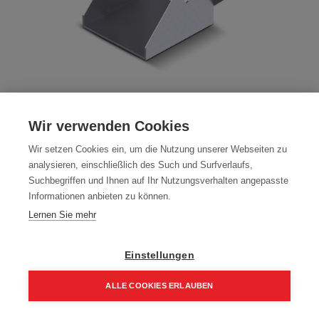
Balkenschuhe Außen Type1
Wir verwenden Cookies
Artikelnummer:
BSA1-60100
Wir setzen Cookies ein, um die Nutzung unserer Webseiten zu
Typ: Außen
analysieren, einschließlich des Such und Surfverlaufs,
Packung (25 Stück)
Suchbegriffen und Ihnen auf Ihr Nutzungsverhalten angepasste
Informationen anbieten zu können.
47,39
€
55,75
€
Lernen Sie mehr
56,86 € inkl. Mwst
1,90 € / Stk.
Einstellungen
Größe
ALLE COOKIES ERLAUBEN
60 x 100 x 2 mm
Home
Suchen
Kategorie
Aufträge
Account