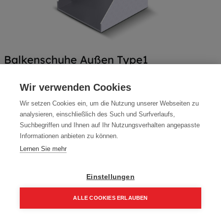
Balkenschuhe Außen Type1
Artikelnummer:
BSA1-60100
Wir verwenden Cookies
Typ: Außen
Wir setzen Cookies ein, um die Nutzung unserer Webseiten zu
Packung (25 Stück)
analysieren, einschließlich des Such und Surfverlaufs,
Suchbegriffen und Ihnen auf Ihr Nutzungsverhalten angepasste
47,39
€
55,75
€
Informationen anbieten zu können.
56,86 € inkl. Mwst
Lernen Sie mehr
1,90 € / Stk.
Einstellungen
Größe
60 x 100 x 2 mm
ALLE COOKIES ERLAUBEN
100 x 140 x 2 mm
Home
Suchen
Kategorie
Aufträge
Account