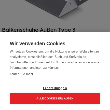
Balkenschuhe Außen Type 3
Artikelnummer:
BSA3-140320
Wir verwenden Cookies
Typ: Außen
Wir setzen Cookies ein, um die Nutzung unserer Webseiten zu
Packung (20 Stück)
analysieren, einschließlich des Such und Surfverlaufs,
Suchbegriffen und Ihnen auf Ihr Nutzungsverhalten angepasste
432,48
€
508,80
€
Informationen anbieten zu können.
518,98 € inkl. Mwst
Lernen Sie mehr
21,62 € / Stk.
Einstellungen
Größe
140 x 320 x 2,5 mm
ALLE COOKIES ERLAUBEN
160 x 200 x 2,5 mm
Home
Suchen
Kategorie
Aufträge
Account