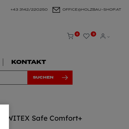
+43 3142/220250
OFFICE@HOLZBAU-SHOP.AT
0
0
KONTAKT
SUCHEN
he WITEX Safe Comfort+