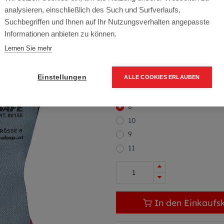
Artikelnummer:
80155-8
analysieren, einschließlich des Such und Surfverlaufs,
Packung (12 Paar)
Suchbegriffen und Ihnen auf Ihr Nutzungsverhalten angepasste
Informationen anbieten zu können.
26,10
€
34,80
€
(25% O
Lernen Sie mehr
31,32 € inkl. Mwst
2,18 € / Paar
Einstellungen
ALLE COOKIES ERLAUBEN
Größe
8
10
9
11
In den Einkaufs