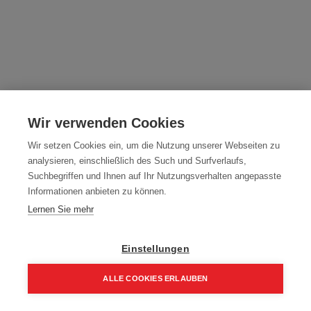
Ankernägel Ringnut Vario Tech AK34
DIN1052
Wir verwenden Cookies
Artikelnummer:
AK34-4040
Wir setzen Cookies ein, um die Nutzung unserer Webseiten zu
analysieren, einschließlich des Such und Surfverlaufs,
Bauzugelassen nach DIN 1052 Teil 2
Suchbegriffen und Ihnen auf Ihr Nutzungsverhalten angepasste
Informationen anbieten zu können.
Packung (1.000 Stück)
Lernen Sie mehr
35,62
€
50,88
€
42,74 € inkl. Mwst
Einstellungen
35,62 € / 1000 Stk.
ALLE COOKIES ERLAUBEN
Größe
Home
Suchen
Kategorie
Aufträge
Account