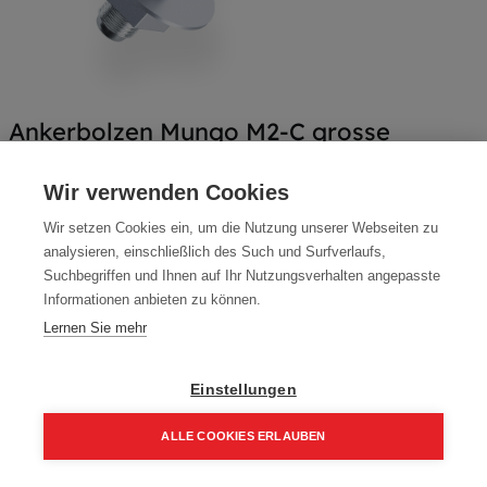
Ankerbolzen Mungo M2-C grosse
Scheibe
Wir verwenden Cookies
Artikelnummer:
70088-160220
Wir setzen Cookies ein, um die Nutzung unserer Webseiten zu
Typ: M2-C
analysieren, einschließlich des Such und Surfverlaufs,
Suchbegriffen und Ihnen auf Ihr Nutzungsverhalten angepasste
Packung (10 Stück)
Informationen anbieten zu können.
35,62
€
50,88
€
Lernen Sie mehr
42,74 € inkl. Mwst
356,16 € / 100 Stk.
Einstellungen
ALLE COOKIES ERLAUBEN
Größe
16,0 x 220 mm
Home
Suchen
Kategorie
Aufträge
Account