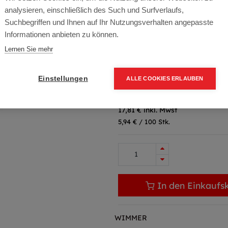
Artikelnummer:
AKNL-4060
analysieren, einschließlich des Such und Surfverlaufs,
Bauzugelassen nach DIN 1052 T
Suchbegriffen und Ihnen auf Ihr Nutzungsverhalten angepasste
Informationen anbieten zu können.
Farbe: VZ
Lernen Sie mehr
Übergebinde: 3000
Packung (250 Stück)
Einstellungen
ALLE COOKIES ERLAUBEN
14,84
€
21,20
€
(30% OF
17,81 € inkl. Mwst
5,94 € / 100 Stk.
In den Einkaufs
WIMMER