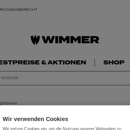
 RÜCKGABERECHT
ESTPREISE & AKTIONEN
SHOP
ugelassen
Ankernägel Ringnu
Wir verwenden Cookies
Wir setzen Cookies ein, um die Nutzung unserer Webseiten zu