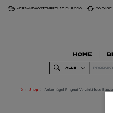
VERSANDKOSTENFREI AB EUR 500
30 TAGE
HOME
B
ALLE
Shop
Ankernägel Ringnut Verzinkt lose Bauz