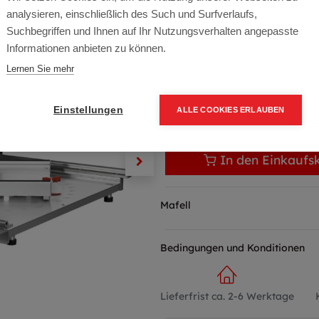
Artikelnummer:
974001
analysieren, einschließlich des Such und Surfverlaufs,
1.489,00
€
Suchbegriffen und Ihnen auf Ihr Nutzungsverhalten angepasste
Informationen anbieten zu können.
1.786,80 € inkl. Mwst
Lernen Sie mehr
1.489,00 € / Stk.
Einstellungen
ALLE COOKIES ERLAUBEN
In den Einkaufs
Mafell
Bedingungen und Konditionen
Lieferfrist ca. 2-6 Werktage