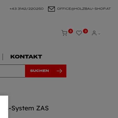
+43 3142/220250
OFFICE@HOLZBAU-SHOP.AT
0
0
KONTAKT
SUCHEN
eiss-System ZAS