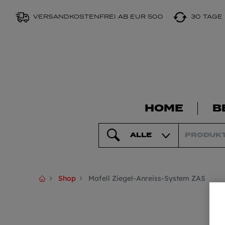
VERSANDKOSTENFREI AB EUR 500
30 TAGE
HOME
B
ALLE
Shop
Mafell Ziegel-Anreiss-System ZAS