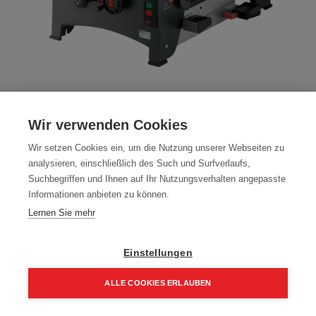
Mafell ERIKA 85 EC 971901 Unterflur -
Zugsäge
Wir verwenden Cookies
Artikelnummer:
971901
Wir setzen Cookies ein, um die Nutzung unserer Webseiten zu
analysieren, einschließlich des Such und Surfverlaufs,
Typ: ERIKA 85EC
Suchbegriffen und Ihnen auf Ihr Nutzungsverhalten angepasste
Informationen anbieten zu können.
3.169,00
€
Lernen Sie mehr
3.802,80 € inkl. Mwst
3.169,00 € / Stk.
Einstellungen
ALLE COOKIES ERLAUBEN
Home
Suchen
Kategorie
Aufträge
Account