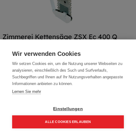
Zimmerei Kettensäge ZSX Ec 400 Q
Artikelnummer:
925503
Wir verwenden Cookies
5.289,00
€
Wir setzen Cookies ein, um die Nutzung unserer Webseiten zu
6.346,80 € inkl. Mwst
analysieren, einschließlich des Such und Surfverlaufs,
Suchbegriffen und Ihnen auf Ihr Nutzungsverhalten angepasste
5.289,00 € / Stk.
Informationen anbieten zu können.
Lernen Sie mehr
Einstellungen
In den Einkaufskorb
ALLE COOKIES ERLAUBEN
Home
Suchen
Kategorie
Aufträge
Account