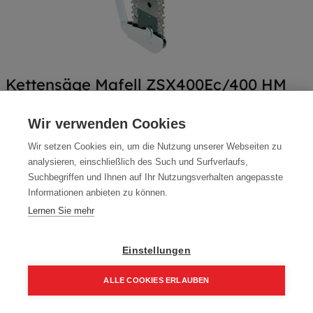
Kettensäge Mafell ZSX400Ec/400 HM
Artikelnummer:
925502
Wir verwenden Cookies
3000 Watt, 230 Volt, 400 mm
Wir setzen Cookies ein, um die Nutzung unserer Webseiten zu
Typ: ZSX Ec/400
analysieren, einschließlich des Such und Surfverlaufs,
Suchbegriffen und Ihnen auf Ihr Nutzungsverhalten angepasste
6.399,00
€
Informationen anbieten zu können.
7.678,80 € inkl. Mwst
Lernen Sie mehr
6.399,00 € / Stk.
Einstellungen
ALLE COOKIES ERLAUBEN
In den Einkaufskorb
Home
Suchen
Kategorie
Aufträge
Account