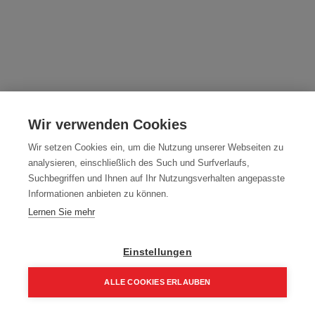
Balkenhobel Mafell ZH320Ec - 924401
Wir verwenden Cookies
Artikelnummer:
924401
Wir setzen Cookies ein, um die Nutzung unserer Webseiten zu
Typ: ZH320Ec
analysieren, einschließlich des Such und Surfverlaufs,
5.099,00
€
Suchbegriffen und Ihnen auf Ihr Nutzungsverhalten angepasste
Informationen anbieten zu können.
6.118,80 € inkl. Mwst
Lernen Sie mehr
5.099,00 € / Stk.
Einstellungen
ALLE COOKIES ERLAUBEN
In den Einkaufskorb
Home
Suchen
Kategorie
Aufträge
Account