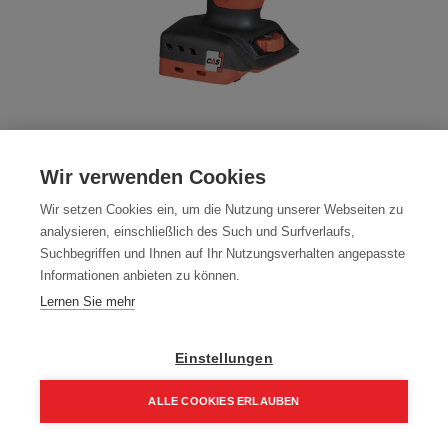
Mafell Akku-Schlagschrauber SR 800-18
Wir verwenden Cookies
PURE IM MAX3
Wir setzen Cookies ein, um die Nutzung unserer Webseiten zu
Artikelnummer:
91F702
analysieren, einschließlich des Such und Surfverlaufs,
Suchbegriffen und Ihnen auf Ihr Nutzungsverhalten angepasste
399,00
€
Informationen anbieten zu können.
478,80 € inkl. Mwst
Lernen Sie mehr
399,00 € / Stk.
Einstellungen
ALLE COOKIES ERLAUBEN
In den Einkaufskorb
Home
Suchen
Kategorie
Aufträge
Account