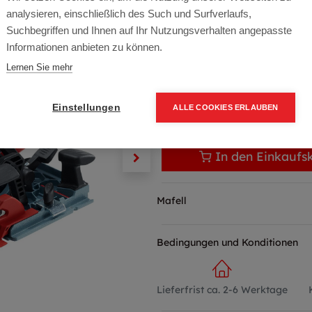
Artikelnummer:
91B001
analysieren, einschließlich des Such und Surfverlaufs,
739,00
€
Suchbegriffen und Ihnen auf Ihr Nutzungsverhalten angepasste
Informationen anbieten zu können.
886,80 € inkl. Mwst
Lernen Sie mehr
739,00 € / Stk.
Einstellungen
ALLE COOKIES ERLAUBEN
In den Einkaufs
Mafell
Bedingungen und Konditionen
Lieferfrist ca. 2-6 Werktage