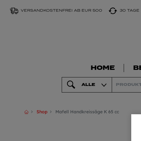
VERSANDKOSTENFREI AB EUR 500
30 TAGE
HOME
B
ALLE
Shop
Mafell Handkreissäge K 65 cc