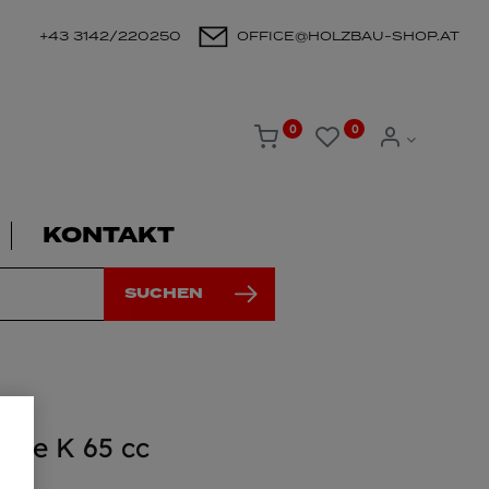
+43 3142/220250
OFFICE@HOLZBAU-SHOP.AT
0
0
KONTAKT
SUCHEN
äge K 65 cc