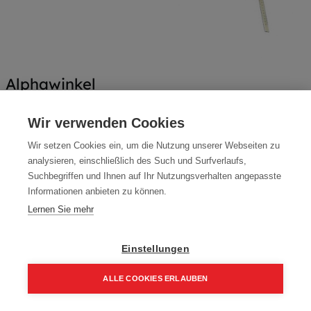
Alphawinkel
Dieses Produkt ist nicht länger verfügbar.
Wir verwenden Cookies
Wir setzen Cookies ein, um die Nutzung unserer Webseiten zu
Bedingungen und Konditionen
analysieren, einschließlich des Such und Surfverlaufs,
Suchbegriffen und Ihnen auf Ihr Nutzungsverhalten angepasste
Informationen anbieten zu können.
Lieferfrist ca. 2-6 Werktage
Lernen Sie mehr
Einstellungen
Kostenlose Lieferung ab EUR 500
30 Tage Rückgabe
ALLE COOKIES ERLAUBEN
Teilen Sie dieses Produkt:
Home
Suchen
Kategorie
Aufträge
Account