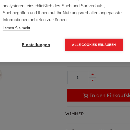
analysieren, einschließlich des Such und Surfverlaufs,
Artikelnummer:
90601
Suchbegriffen und Ihnen auf Ihr Nutzungsverhalten angepasste
Informationen anbieten zu können.
230 Volt,Kappen, K35 , 3G 1,5 
Lernen Sie mehr
Typ: Orange
118,46
€
157,94
€
(25% 
Einstellungen
ALLE COOKIES ERLAUBEN
142,15 € inkl. Mwst
118,46 € / Stk.
In den Einkaufs
WIMMER