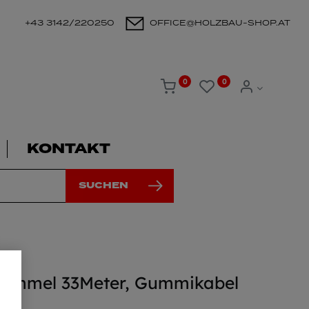
+43 3142/220250
OFFICE@HOLZBAU-SHOP.AT
0
0
KONTAKT
SUCHEN
trommel 33Meter, Gummikabel