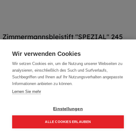
Zimmermannsbleistift "SPEZIAL" 245
mm
Wir verwenden Cookies
Artikelnummer:
80820
Wir setzen Cookies ein, um die Nutzung unserer Webseiten zu
245 mm, Spezialmine bruchsicher,
analysieren, einschließlich des Such und Surfverlaufs,
Suchbegriffen und Ihnen auf Ihr Nutzungsverhalten angepasste
1,20
€
1,60
€
Informationen anbieten zu können.
1,44 € inkl. Mwst
Lernen Sie mehr
1,20 € / Stk.
Einstellungen
ALLE COOKIES ERLAUBEN
In den Einkaufskorb
Home
Suchen
Kategorie
Aufträge
Account