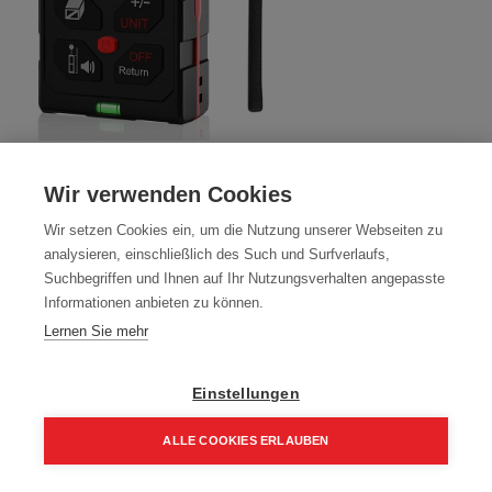
Laser Entfernungsmessgerät;
Wir verwenden Cookies
Entfernungsmesser bis zu 60m/±2mm
Wir setzen Cookies ein, um die Nutzung unserer Webseiten zu
Artikelnummer:
80600
analysieren, einschließlich des Such und Surfverlaufs,
Suchbegriffen und Ihnen auf Ihr Nutzungsverhalten angepasste
Staub und Wasserschutz IP54
Informationen anbieten zu können.
79,00
€
Lernen Sie mehr
94,80 € inkl. Mwst
79,00 € / Stk.
Einstellungen
ALLE COOKIES ERLAUBEN
Home
Suchen
Kategorie
Aufträge
Account