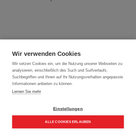
Zimmermannswinkel 700 mm gelocht,
Wir verwenden Cookies
Schenkel 35/35 mm, Edelstahl
Wir setzen Cookies ein, um die Nutzung unserer Webseiten zu
Artikelnummer:
80501
analysieren, einschließlich des Such und Surfverlaufs,
Suchbegriffen und Ihnen auf Ihr Nutzungsverhalten angepasste
700 mm, gelocht, Edelstahl, Schenkel 35/35 mm
Informationen anbieten zu können.
23,06
€
Lernen Sie mehr
30,74
€
27,67 € inkl. Mwst
23,06 € / Stk.
Einstellungen
ALLE COOKIES ERLAUBEN
Home
Suchen
Kategorie
Aufträge
Account