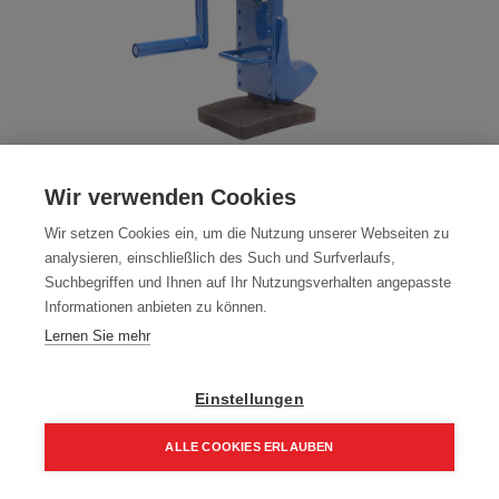
Zahnstangenwinde /Südbahnwinde 5
Wir verwenden Cookies
Tonnen, Sicherheitskurbel,
Wir setzen Cookies ein, um die Nutzung unserer Webseiten zu
Artikelnummer:
80334
analysieren, einschließlich des Such und Surfverlaufs,
Suchbegriffen und Ihnen auf Ihr Nutzungsverhalten angepasste
5 Tonnen Hubkraft
Informationen anbieten zu können.
230,55
€
Lernen Sie mehr
307,40
€
276,66 € inkl. Mwst
230,55 € / Stk.
Einstellungen
ALLE COOKIES ERLAUBEN
Home
Suchen
Kategorie
Aufträge
Account