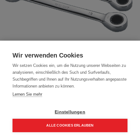
Ringratschen - Maulschlüssel mit Knarre
Wir verwenden Cookies
CR-MO 10-13-17-19-22-24
Wir setzen Cookies ein, um die Nutzung unserer Webseiten zu
Artikelnummer:
80084
analysieren, einschließlich des Such und Surfverlaufs,
Suchbegriffen und Ihnen auf Ihr Nutzungsverhalten angepasste
71,55
€
95,40
€
Informationen anbieten zu können.
85,86 € inkl. Mwst
Lernen Sie mehr
71,55 € / Stk.
Einstellungen
ALLE COOKIES ERLAUBEN
In den Einkaufskorb
Home
Suchen
Kategorie
Aufträge
Account