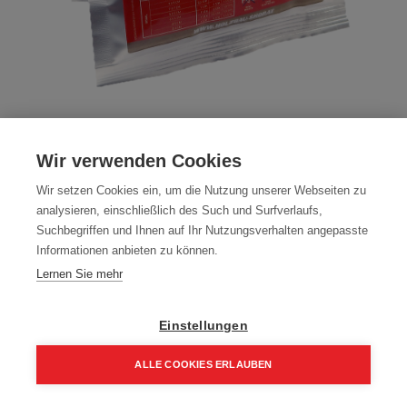
Abverkauf - WIMASSIV 300 ml Fixbeton
Wir verwenden Cookies
Artikelnummer:
70200
Wir setzen Cookies ein, um die Nutzung unserer Webseiten zu
Übergebinde: 20 Stück
analysieren, einschließlich des Such und Surfverlaufs,
1,00
€
Suchbegriffen und Ihnen auf Ihr Nutzungsverhalten angepasste
Informationen anbieten zu können.
1,20 € inkl. Mwst
Lernen Sie mehr
€ / Stk.
Einstellungen
ALLE COOKIES ERLAUBEN
In den Einkaufskorb
Home
Suchen
Kategorie
Aufträge
Account