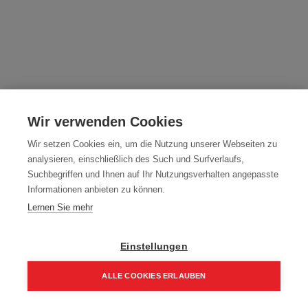
Mischdüsenverlängerung 1000 mm zu
Injektionsmörtel
Wir verwenden Cookies
Artikelnummer:
70165
Wir setzen Cookies ein, um die Nutzung unserer Webseiten zu
analysieren, einschließlich des Such und Surfverlaufs,
2,79
€
3,72
€
Suchbegriffen und Ihnen auf Ihr Nutzungsverhalten angepasste
Informationen anbieten zu können.
3,35 € inkl. Mwst
Lernen Sie mehr
2,79 € / Stk.
Einstellungen
ALLE COOKIES ERLAUBEN
In den Einkaufskorb
Home
Suchen
Kategorie
Aufträge
Account