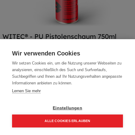
WITEC® - PU Pistolenschaum 750ml
Artikelnummer:
70119
Wir verwenden Cookies
PU Pistolenschaum, 750ml, Brandschutzbeständigkeit B3, 672
Wir setzen Cookies ein, um die Nutzung unserer Webseiten zu
Stk. Palette
analysieren, einschließlich des Such und Surfverlaufs,
Übergebinde: 12 Stück
Suchbegriffen und Ihnen auf Ihr Nutzungsverhalten angepasste
Informationen anbieten zu können.
Packung (12 Stück)
Lernen Sie mehr
91,64
€
130,91
€
109,97 € inkl. Mwst
Einstellungen
7,64 € / Stk.
ALLE COOKIES ERLAUBEN
Home
Suchen
Kategorie
Aufträge
Account