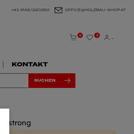
+43 3142/220250
OFFICE@HOLZBAU-SHOP.AT
0
0
KONTAKT
SUCHEN
er strong