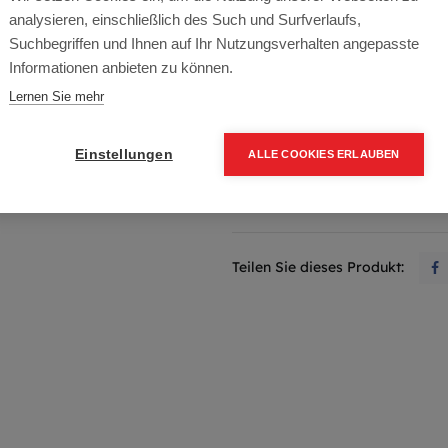
Dieses Produkt ist nicht läng
analysieren, einschließlich des Such und Surfverlaufs,
Suchbegriffen und Ihnen auf Ihr Nutzungsverhalten angepasste
Informationen anbieten zu können.
WITEC
Lernen Sie mehr
Bedingungen und Konditionen
Einstellungen
ALLE COOKIES ERLAUBEN
Lieferfrist ca. 2-6 Werktage
Teilen Sie dieses Produkt: