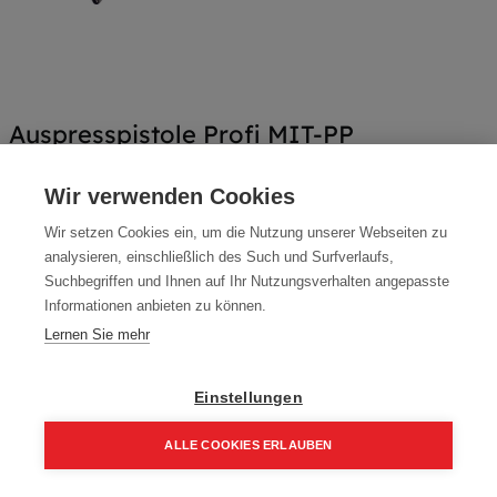
Auspresspistole Profi MIT-PP
Artikelnummer:
70014
Wir verwenden Cookies
Metallantrieb - starke Ausführung
Wir setzen Cookies ein, um die Nutzung unserer Webseiten zu
11,93
€
analysieren, einschließlich des Such und Surfverlaufs,
15,90
€
Suchbegriffen und Ihnen auf Ihr Nutzungsverhalten angepasste
14,31 € inkl. Mwst
Informationen anbieten zu können.
11,93 € / Stk.
Lernen Sie mehr
Einstellungen
In den Einkaufskorb
ALLE COOKIES ERLAUBEN
Home
Suchen
Kategorie
Aufträge
Account