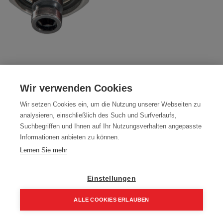
ABVERKAUF Metabo
Wir verwenden Cookies
Schnellwechselwinkeladapter "Quick" 28
Wir setzen Cookies ein, um die Nutzung unserer Webseiten zu
Nm
analysieren, einschließlich des Such und Surfverlaufs,
Suchbegriffen und Ihnen auf Ihr Nutzungsverhalten angepasste
Artikelnummer:
627261000
Informationen anbieten zu können.
15,00
€
Lernen Sie mehr
18,00 € inkl. Mwst
15,00 € / Stk.
Einstellungen
ALLE COOKIES ERLAUBEN
Home
Suchen
Kategorie
Aufträge
Account