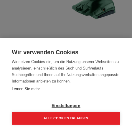
ABVERKAUF Metabo BP 18 LTX BL
Akku-Blaspistole
Wir verwenden Cookies
Artikelnummer:
600798850
Wir setzen Cookies ein, um die Nutzung unserer Webseiten zu
analysieren, einschließlich des Such und Surfverlaufs,
80,00
€
Suchbegriffen und Ihnen auf Ihr Nutzungsverhalten angepasste
Informationen anbieten zu können.
96,00 € inkl. Mwst
Lernen Sie mehr
80,00 € / Stk.
Einstellungen
ALLE COOKIES ERLAUBEN
In den Einkaufskorb
Home
Suchen
Kategorie
Aufträge
Account