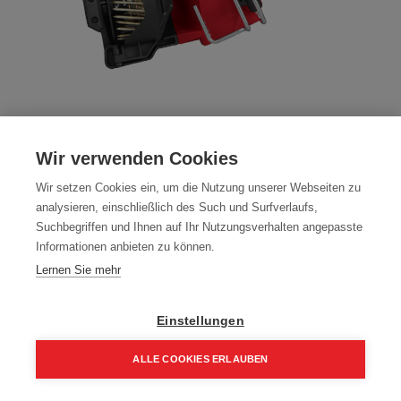
Milwaukee M18FRCN45-0X Akku
Wir verwenden Cookies
Dachpappnagler Coil Nagler
Wir setzen Cookies ein, um die Nutzung unserer Webseiten zu
Artikelnummer:
4933498168
analysieren, einschließlich des Such und Surfverlaufs,
Suchbegriffen und Ihnen auf Ihr Nutzungsverhalten angepasste
509,15
€
599,00
€
Informationen anbieten zu können.
610,98 € inkl. Mwst
Lernen Sie mehr
509,15 € / Stk.
Einstellungen
ALLE COOKIES ERLAUBEN
In den Einkaufskorb
Home
Suchen
Kategorie
Aufträge
Account