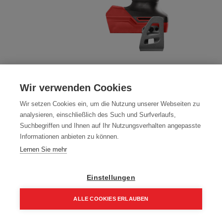
Milwaukee Akku Schlagbohrschrauber
M18FPD3-0
Wir verwenden Cookies
Artikelnummer:
4933479859
Wir setzen Cookies ein, um die Nutzung unserer Webseiten zu
analysieren, einschließlich des Such und Surfverlaufs,
Milwaukee Akku Schlagbohrschrauber
Suchbegriffen und Ihnen auf Ihr Nutzungsverhalten angepasste
Informationen anbieten zu können.
219,00
€
279,00
€
Lernen Sie mehr
262,80 € inkl. Mwst
219,00 € / Stk.
Einstellungen
ALLE COOKIES ERLAUBEN
Home
Suchen
Kategorie
Aufträge
Account